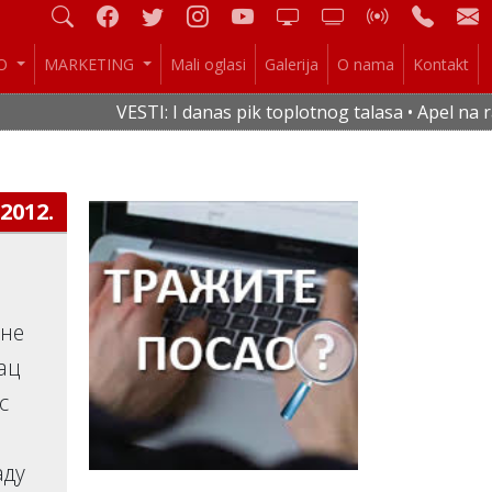
IO
MARKETING
Mali oglasi
Galerija
O nama
Kontakt
VESTI: I danas pik toplotnog talasa • Apel na ra
.2012.
ене
ац
с
аду