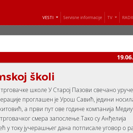
VESTI
Servisne informacije
TV
RAD
19.06
mskoj školi
 трговачке школе У Старој Пазови свечано уруч
ерације проглашен је Урош Савић, једини носил
китовић, а први пут ове године компанија Медиу
трговачког смера запослење.Тако су Анђелија
ћ у току јучерашњег дана потписале уговор о р