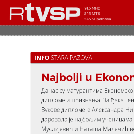
91.5 MHz
545 MTS
545 Supernova
INFO
STARA PAZOVA
Najbolji u Ekono
Данас су матурантима Економско
дипломе и признања. За ђака ген
Вукове дипломе је Александра Ни
даровала је најбољим ученицама 
Муслијевић и Наташа Малечић ве