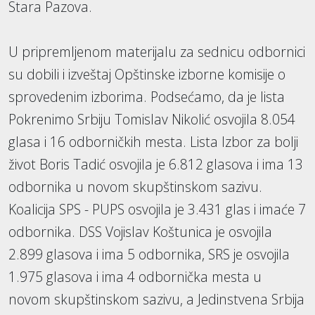
Stara Pazova.
U pripremljenom materijalu za sednicu odbornici
su dobili i izveštaj Opštinske izborne komisije o
sprovedenim izborima. Podsećamo, da je lista
Pokrenimo Srbiju Tomislav Nikolić osvojila 8.054
glasa i 16 odborničkih mesta. Lista Izbor za bolji
život Boris Tadić osvojila je 6.812 glasova i ima 13
odbornika u novom skupštinskom sazivu.
Koalicija SPS - PUPS osvojila je 3.431 glas i imaće 7
odbornika. DSS Vojislav Koštunica je osvojila
2.899 glasova i ima 5 odbornika, SRS je osvojila
1.975 glasova i ima 4 odbornička mesta u
novom skupštinskom sazivu, a Jedinstvena Srbija