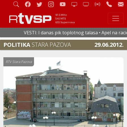
91.5 MHz
545 MTS
655 Supernova
VESTI: I danas pik toplotnog talasa • Apel na raciona
POLITIKA
STARA PAZOVA
29.06.2012.
RTV Stara Pazova