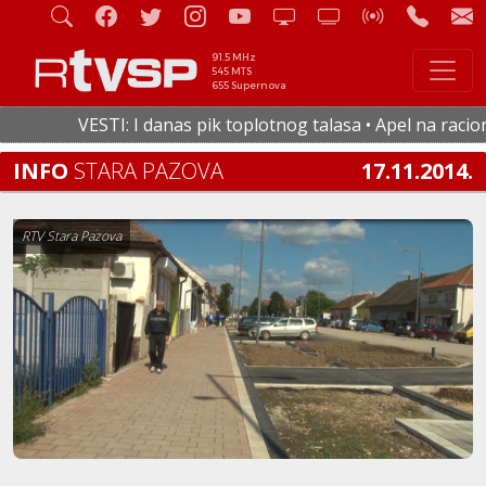
91.5 MHz
545 MTS
655 Supernova
VESTI: I danas pik toplotnog talasa • Apel na racionaln
INFO
STARA PAZOVA
17.11.2014.
RTV Stara Pazova