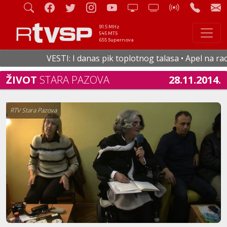
91.5 MHz
545 MTS
655 Supernova
VESTI: I danas pik toplotnog talasa • Apel na racio
ŽIVOT
STARA PAZOVA
28.11.2014.
RTV Stara Pazova