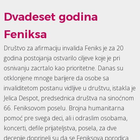
Dvadeset godina
Feniksa
Društvo za afirmaciju invalida Feniks je za 20
godina postojanja ostvarilo ciljeve koje je pri
osnivanju zacrtalo kao prioritetne. Danas su
otklonjene mnoge barijere da osobe sa
invaliditetom postanu vidljive u društvu, istakla je
Jelica Despot, predsednica društva na sinoćnom
66. Feniksovom poselu. Brojna humanitarna
pomoć pre svega deci, ali i odraslim osobama,
koncerti, defile prijateljstva, posela, za dve
decenije doprineli su da se Feniksova porodica