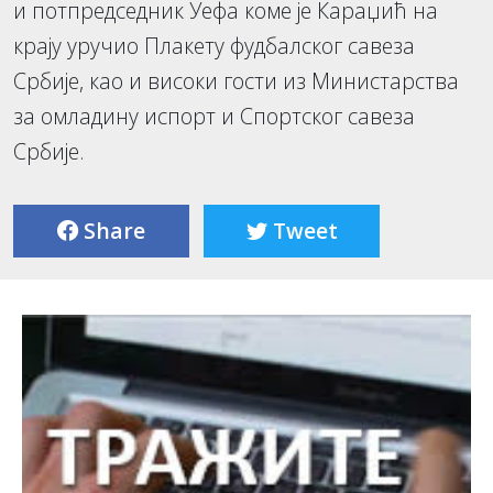
и потпредседник Уефа коме је Караџић на
крају уручио Плакету фудбалског савеза
Србије, као и високи гости из Министарства
за омладину испорт и Спортског савеза
Србије.
Share
Tweet