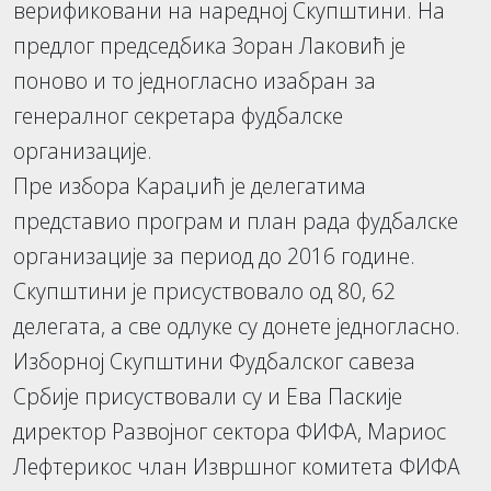
верификовани на наредној Скупштини. На
предлог председбика Зоран Лаковић је
поново и то једногласно изабран за
генералног секретара фудбалске
организације.
Пре избора Караџић је делегатима
представио програм и план рада фудбалске
организације за период до 2016 године.
Скупштини је присуствовало од 80, 62
делегата, а све одлуке су донете једногласно.
Изборној Скупштини Фудбалског савеза
Србије присуствовали су и Ева Паскије
директор Развојног сектора ФИФА, Мариос
Лефтерикос члан Извршног комитета ФИФА