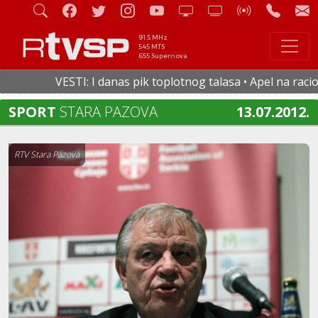
91.5 MHz
545 MTS
655 Supernova
VESTI: I danas pik toplotnog talasa • Apel na racional
SPORT
STARA PAZOVA
13.07.2012.
RTV Stara Pazova