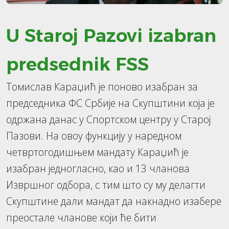
U Staroj Pazovi izabran
predsednik FSS
Томислав Караџић је поново изабран за
председника ФС Србије на Скупштини која је
одржана данас у Спортском центру у Старој
Пазови. На овоу функцију у наредном
четвртогодишњем мандату Караџић је
изабран једногласно, као и 13 чланова
Извршног одбора, с тим што су му делагти
Скупштине дали мандат да накнадно изабере
преостале чланове који ће бити