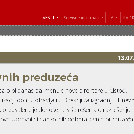
VESTI
Servisne informacije
TV
RAD
13.07
avnih preduzeća
alo bi danas da imenuje nove direktore u Čistoći,
zaciji, domu zdravlja i u Direkciji za izgradnju. Dnev
 predviđeno je donošenje više rešenja o razrešenju
ova Upravnih i nadzornih odbora javnih preduzeća č