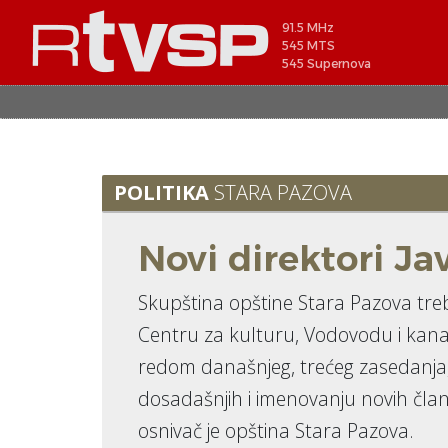
91.5 MHz
545 MTS
545 Supernova
POLITIKA
STARA PAZOVA
Novi direktori J
Skupština opštine Stara Pazova treb
Centru za kulturu, Vodovodu i kanali
redom današnjeg, trećeg zasedanja,
dosadašnjih i imenovanju novih član
osnivač je opština Stara Pazova.