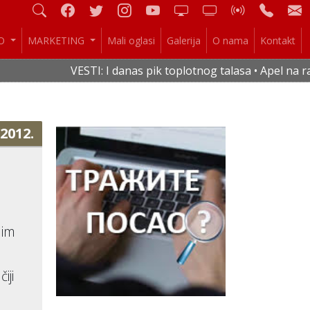
IO
MARKETING
Mali oglasi
Galerija
O nama
Kontakt
VESTI: I danas pik toplotnog talasa • Apel na ra
.2012.
nim
iji