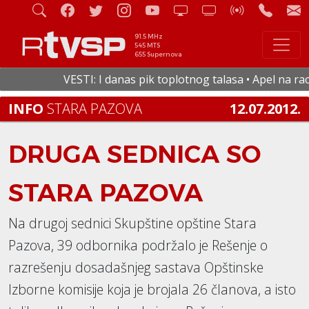
91.5 MHz
545 MTS
655 Supernova
VESTI: I danas pik toplotnog talasa • Apel na racio
INFO
STARA PAZOVA
12.07.2012.
DRUGA SEDNICA SO
STARA PAZOVA
Na drugoj sednici Skupštine opštine Stara
Pazova, 39 odbornika podržalo je Rešenje o
razrešenju dosadašnjeg sastava Opštinske
Izborne komisije koja je brojala 26 članova, a isto