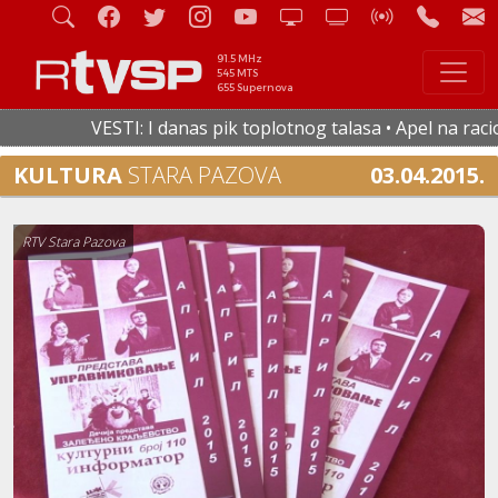
91.5 MHz
545 MTS
655 Supernova
VESTI: I danas pik toplotnog talasa • Apel na raciona
KULTURA
STARA PAZOVA
03.04.2015.
RTV Stara Pazova