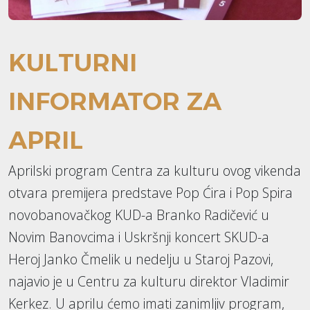
KULTURNI
INFORMATOR ZA
APRIL
Aprilski program Centra za kulturu ovog vikenda
otvara premijera predstave Pop Ćira i Pop Spira
novobanovačkog KUD-a Branko Radičević u
Novim Banovcima i Uskršnji koncert SKUD-a
Heroj Janko Čmelik u nedelju u Staroj Pazovi,
najavio je u Centru za kulturu direktor Vladimir
Kerkez. U aprilu ćemo imati zanimljiv program,