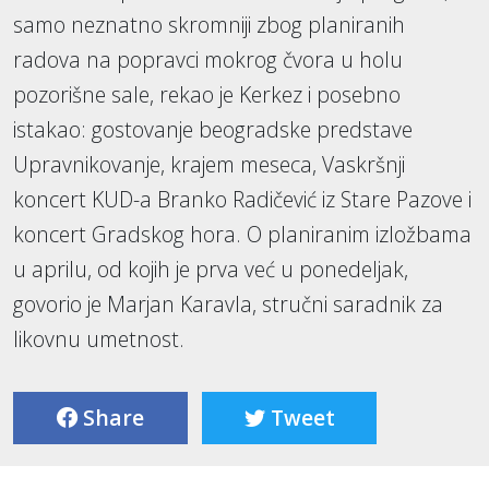
samo neznatno skromniji zbog planiranih
radova na popravci mokrog čvora u holu
pozorišne sale, rekao je Kerkez i posebno
istakao: gostovanje beogradske predstave
Upravnikovanje, krajem meseca, Vaskršnji
koncert KUD-a Branko Radičević iz Stare Pazove i
koncert Gradskog hora. O planiranim izložbama
u aprilu, od kojih je prva već u ponedeljak,
govorio je Marjan Karavla, stručni saradnik za
likovnu umetnost.
Share
Tweet