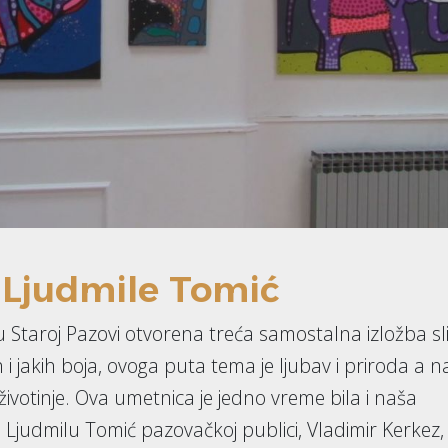
 Ljudmile Tomić
u u Staroj Pazovi otvorena treća samostalna izložba sl
 i jakih boja, ovoga puta tema je ljubav i priroda a n
ivotinje. Ova umetnica je jedno vreme bila i naša
 Ljudmilu Tomić pazovačkoj publici, Vladimir Kerkez,