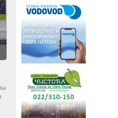
ika
a