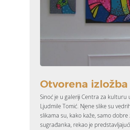
Otvorena izložba
Sinoć je u galeriji Centra za kultur
Ljudmile Tomić. Njene slike su vedrih
slikama su, kako kaže, samo dobre ž
sugrađanka, rekao je predstavljajući