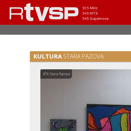
91.5 MHz
545 MTS
545 Supernova
KULTURA
STARA PAZOVA
RTV Stara Pazova