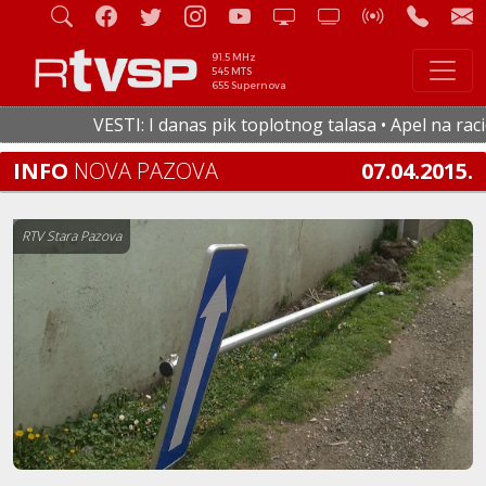
91.5 MHz
545 MTS
655 Supernova
VESTI: I danas pik toplotnog talasa • Apel na racion
INFO
NOVA PAZOVA
07.04.2015.
RTV Stara Pazova