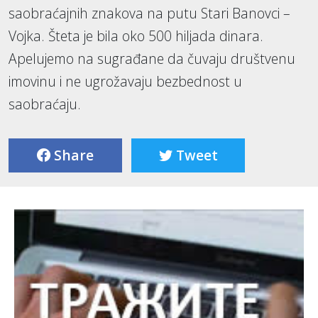
saobraćajnih znakova na putu Stari Banovci –
Vojka. Šteta je bila oko 500 hiljada dinara.
Apelujemo na sugrađane da čuvaju društvenu
imovinu i ne ugrožavaju bezbednost u
saobraćaju.
Share
Tweet