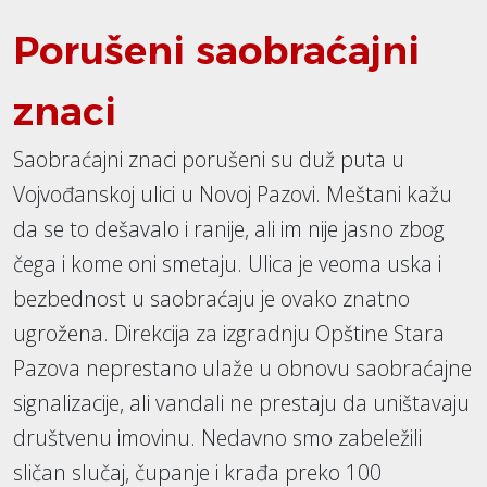
Porušeni saobraćajni
znaci
Saobraćajni znaci porušeni su duž puta u
Vojvođanskoj ulici u Novoj Pazovi. Meštani kažu
da se to dešavalo i ranije, ali im nije jasno zbog
čega i kome oni smetaju. Ulica je veoma uska i
bezbednost u saobraćaju je ovako znatno
ugrožena. Direkcija za izgradnju Opštine Stara
Pazova neprestano ulaže u obnovu saobraćajne
signalizacije, ali vandali ne prestaju da uništavaju
društvenu imovinu. Nedavno smo zabeležili
sličan slučaj, čupanje i krađa preko 100