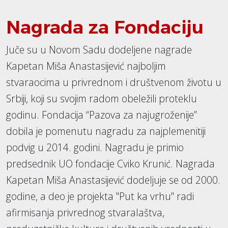
Nagrada za Fondaciju
Juče su u Novom Sadu dodeljene nagrade
Kapetan Miša Anastasijević najboljim
stvaraocima u privrednom i društvenom životu u
Srbiji, koji su svojim radom obeležili proteklu
godinu. Fondacija “Pazova za najugroženije”
dobila je pomenutu nagradu za najplemenitiji
podvig u 2014. godini. Nagradu je primio
predsednik UO fondacije Cviko Krunić. Nagrada
Kapetan Miša Anastasijević dodeljuje se od 2000.
godine, a deo je projekta "Put ka vrhu" radi
afirmisanja privrednog stvaralaštva,