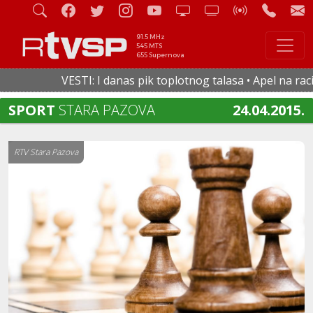
91.5 MHz
545 MTS
655 Supernova
VESTI: I danas pik toplotnog talasa • Apel na racion
SPORT
STARA PAZOVA
24.04.2015.
RTV Stara Pazova