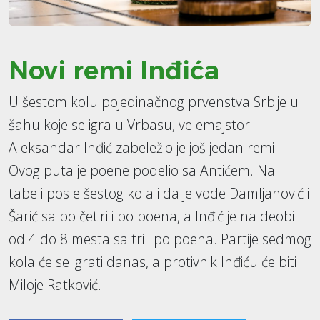
Novi remi Inđića
U šestom kolu pojedinačnog prvenstva Srbije u
šahu koje se igra u Vrbasu, velemajstor
Aleksandar Inđić zabeležio je još jedan remi.
Ovog puta je poene podelio sa Antićem. Na
tabeli posle šestog kola i dalje vode Damljanović i
Šarić sa po četiri i po poena, a Inđić je na deobi
od 4 do 8 mesta sa tri i po poena. Partije sedmog
kola će se igrati danas, a protivnik Inđiću će biti
Miloje Ratković.