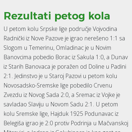
Rezultati petog kola
U petom kolu Srpske lige područje Vojvodina
Radnički iz Nove Pazove je igrao nerešeno 1:1 sa
Slogom u Temerinu, Omladinac je u Novim
Banovcima pobedio Borac iz Sakula 1:0, a Dunav
iz Starih Banovaca je poražen od Doline u Padini
2:1. Jedinstvo je u Staroj Pazovi u petom kolu
Novosadsko-Sremske lige pobedilo Crvenu
Zvezdu iz Novog Sada 2:0, a Sremac iz Vojke je
savladao Slaviju u Novom Sadu 2:1. U petom
kolu Sremske lige, Hajduk 1925 Podunavac iz
Belegiša igrao je 2:0 protiv Podrinja u Mačvanskoj