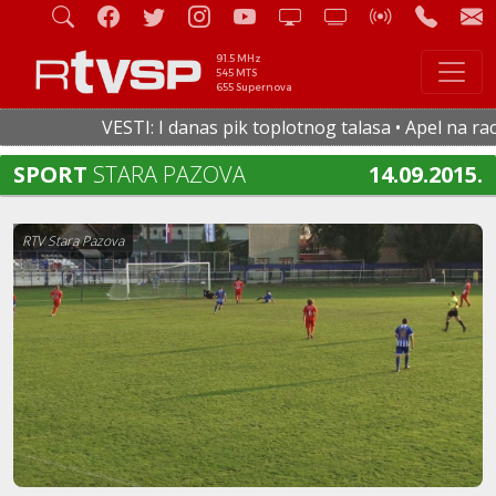
91.5 MHz
545 MTS
655 Supernova
VESTI: I danas pik toplotnog talasa • Apel na racion
SPORT
STARA PAZOVA
14.09.2015.
RTV Stara Pazova