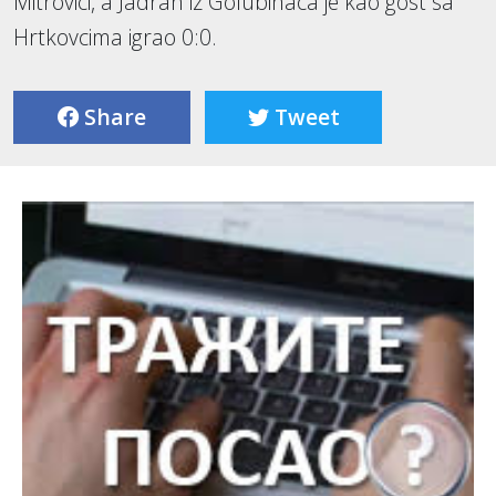
Mitrovici, a Jadran iz Golubinaca je kao gost sa
Hrtkovcima igrao 0:0.
Share
Tweet