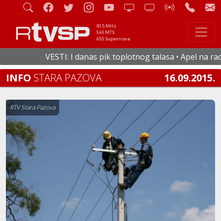
91.5 MHz
545 MTS
655 Supernova
VESTI: I danas pik toplotnog talasa • Apel na racion
INFO
STARA PAZOVA
16.09.2015.
RTV Stara Pazova