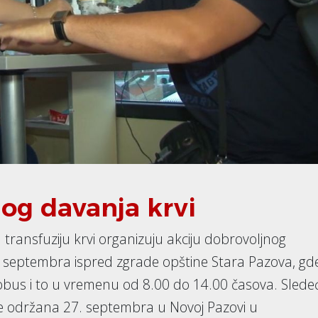
nog davanja krvi
a transfuziju krvi organizuju akciju dobrovoljnog
4. septembra ispred zgrade opštine Stara Pazova, gd
utobus i to u vremenu od 8.00 do 14.00 časova. Slede
će održana 27. septembra u Novoj Pazovi u