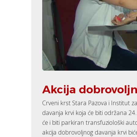
Akcija dobrovolj
Crveni krst Stara Pazova i Institut z
davanja krvi koja će biti održana 2
će i biti parkiran transfuziološki a
akcija dobrovoljnog davanja krvi bi