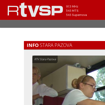
91.5 MHz
545 MTS
545 Supernova
INFO
STARA PAZOVA
RTV Stara Pazova