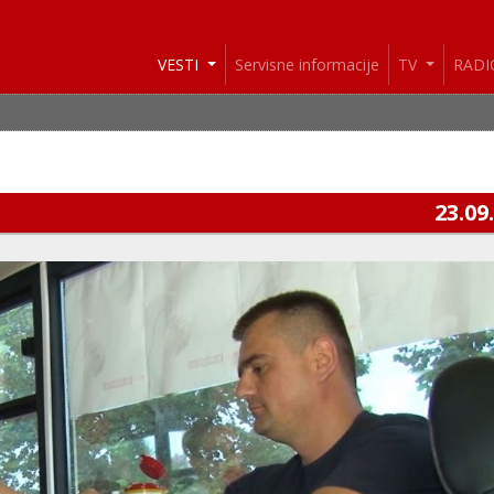
VESTI
Servisne informacije
TV
RAD
23.09