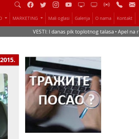
IO
MARKETING
Mali oglasi
Galerija
O nama
Kontakt
VESTI: I danas pik toplotnog talasa • Apel na raci
.2015.