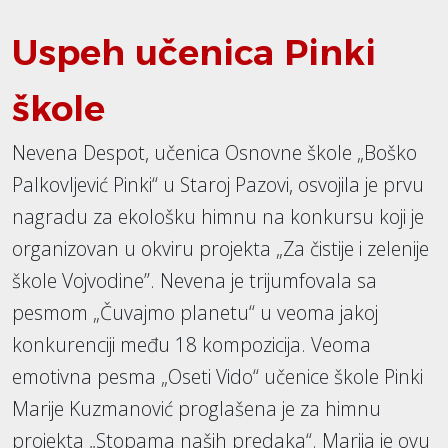
Uspeh učenica Pinki
škole
Nevena Despot, učenica Osnovne škole „Boško
Palkovljević Pinki“ u Staroj Pazovi, osvojila je prvu
nagradu za ekološku himnu na konkursu koji je
organizovan u okviru projekta „Za čistije i zelenije
škole Vojvodine”. Nevena je trijumfovala sa
pesmom „Čuvajmo planetu“ u veoma jakoj
konkurenciji među 18 kompozicija. Veoma
emotivna pesma „Oseti Vido“ učenice škole Pinki
Marije Kuzmanović proglašena je za himnu
projekta „Stopama naših predaka“. Marija je ovu