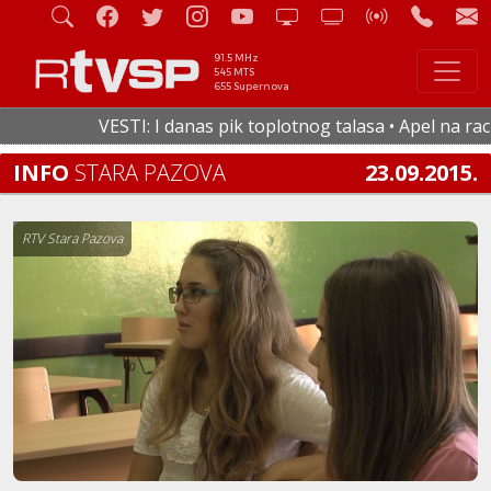
91.5 MHz
545 MTS
655 Supernova
VESTI: I danas pik toplotnog talasa • Apel na racion
INFO
STARA PAZOVA
23.09.2015.
RTV Stara Pazova