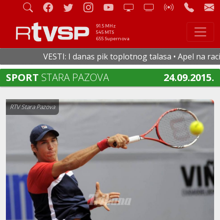
91.5 MHz
545 MTS
655 Supernova
VESTI: I danas pik toplotnog talasa • Apel na racion
SPORT
STARA PAZOVA
24.09.2015.
RTV Stara Pazova