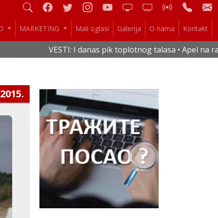
IO
MARKETING
Mali oglasi
Galerija
O nama
Kontakt
VESTI: I danas pik toplotnog talasa • Apel na racio
.2015.