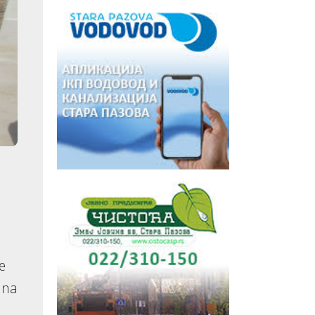
e
a na