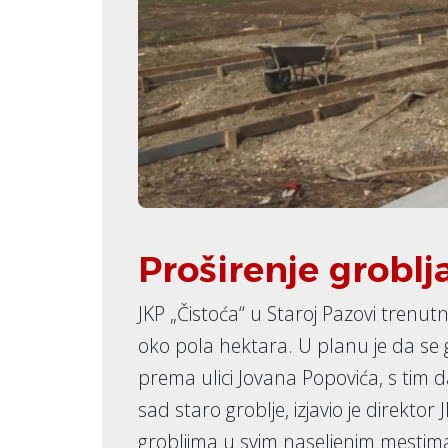
Proširenje groblj
JKP „Čistoća“ u Staroj Pazovi trenut
oko pola hektara. U planu je da se gr
prema ulici Jovana Popovića, s tim da 
sad staro groblje, izjavio je direktor
grobljima u svim naseljenim mestima