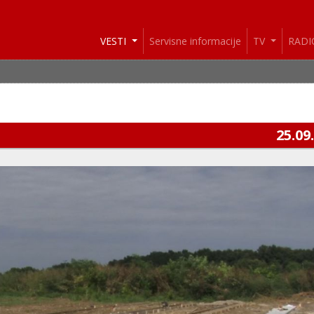
VESTI
Servisne informacije
TV
RAD
25.09