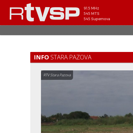
91.5 MHz
545 MTS
545 Supernova
INFO
STARA PAZOVA
RTV Stara Pazova