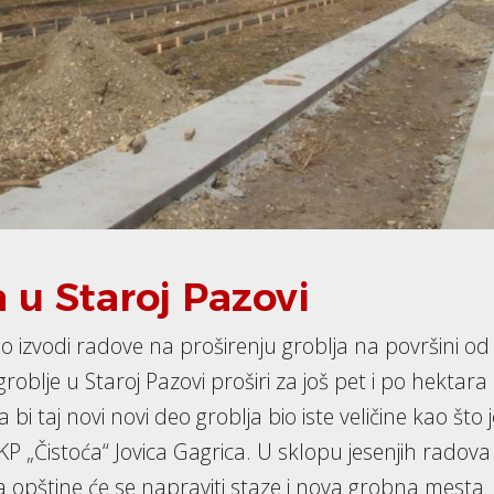
a u Staroj Pazovi
no izvodi radove na proširenju groblja na površini od
oblje u Staroj Pazovi proširi za još pet i po hektara
bi taj novi novi deo groblja bio iste veličine kao što j
 JKP „Čistoća“ Jovica Gagrica. U sklopu jesenjih radov
 opštine će se napraviti staze i nova grobna mesta