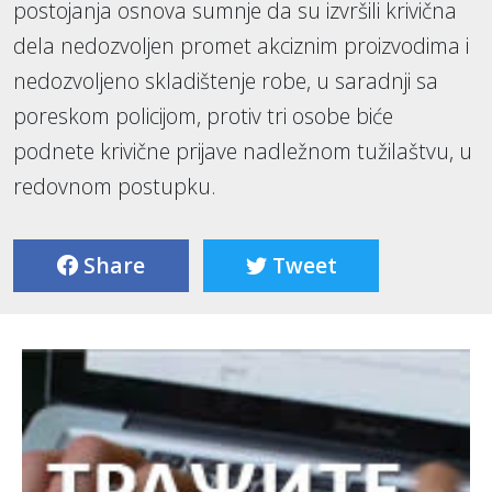
postojanja osnova sumnje da su izvršili krivična
dela nedozvoljen promet akciznim proizvodima i
nedozvoljeno skladištenje robe, u saradnji sa
poreskom policijom, protiv tri osobe biće
podnete krivične prijave nadležnom tužilaštvu, u
redovnom postupku.
Share
Tweet