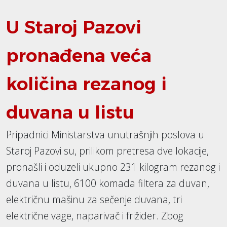
U Staroj Pazovi
pronađena veća
količina rezanog i
duvana u listu
Pripadnici Ministarstva unutrašnjih poslova u
Staroj Pazovi su, prilikom pretresa dve lokacije,
pronašli i oduzeli ukupno 231 kilogram rezanog i
duvana u listu, 6100 komada filtera za duvan,
električnu mašinu za sečenje duvana, tri
električne vage, naparivač i frižider. Zbog