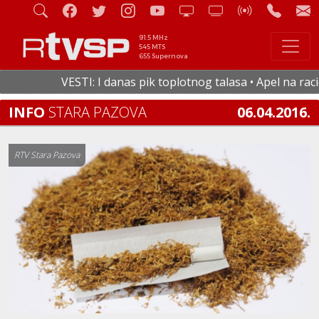
91.5 MHz
545 MTS
655 Supernova
VESTI: I danas pik toplotnog talasa • Apel na racion
INFO
STARA PAZOVA
06.04.2016.
RTV Stara Pazova