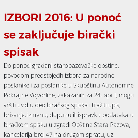
IZBORI 2016: U ponoć
se zaključuje birački
spisak
Do ponoći građani staropazovačke opštine,
povodom predstojećih izbora za narodne
poslanike i za poslanike u Skupštinu Autonomne
Pokrajine Vojvodine, zakazanih za 24. april, mogu
vršiti uvid u deo biračkog spiska i tražiti upis,
brisanje, izmenu, dopunu ili ispravku podataka u
biračkom spisku u zgradi Opštine Stara Pazova,
kancelarija broj 47 na drugom spratu, uz