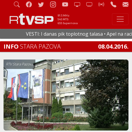
91.5 MHz
545 MTS
655 Supernova
VESTI: I danas pik toplotnog talasa • Apel na racion
INFO
STARA PAZOVA
08.04.2016.
RTV Stara Pazova