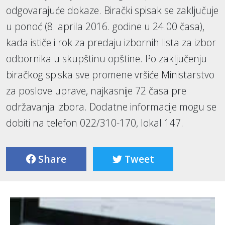
odgovarajuće dokaze. Birački spisak se zaključuje
u ponoć (8. aprila 2016. godine u 24.00 časa),
kada ističe i rok za predaju izbornih lista za izbor
odbornika u skupštinu opštine. Po zaključenju
biračkog spiska sve promene vršiće Ministarstvo
za poslove uprave, najkasnije 72 časa pre
održavanja izbora. Dodatne informacije mogu se
dobiti na telefon 022/310-170, lokal 147.
Share
Tweet