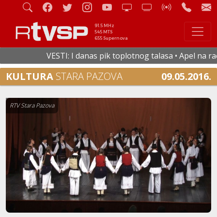
91.5 MHz
545 MTS
655 Supernova
VESTI: I danas pik toplotnog talasa • Apel na racio
KULTURA
STARA PAZOVA
09.05.2016.
RTV Stara Pazova