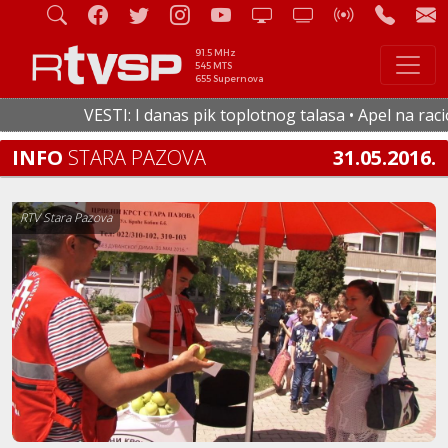
91.5 MHz
545 MTS
655 Supernova
VESTI: I danas pik toplotnog talasa • Apel na raciona
INFO
STARA PAZOVA
31.05.2016.
RTV Stara Pazova