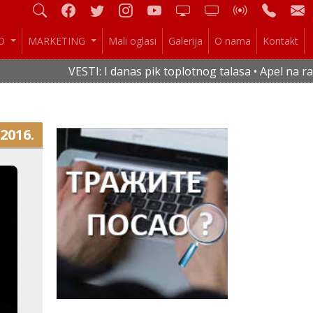
IO
MARKETING
Mali oglasi
Galerija
O nama
Kontakt
VESTI: I danas pik toplotnog talasa • Apel na raci
.2016.