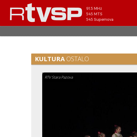
91.5 MHz
545 MTS
545 Supernova
KULTURA
OSTALO
RTV Stara Pazova