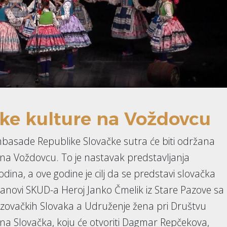
čke kulture na Voždovcu
mbasade Republike Slovačke sutra će biti održana
 na Voždovcu. To je nastavak predstavljanja
dina, a ove godine je cilj da se predstavi slovačka
članovi SKUD-a Heroj Janko Čmelik iz Stare Pazove sa
ovačkih Slovaka a Udruženje žena pri Društvu
a Slovačka, koju će otvoriti Dagmar Repčekova,