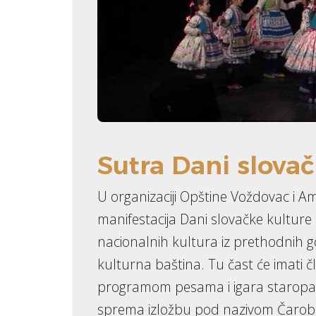
Sutra Dani slova
U organizaciji Opštine Voždovac i A
manifestacija Dani slovačke kulture
nacionalnih kultura iz prethodnih go
kulturna baština. Tu čast će imati 
programom pesama i igara staropaz
sprema izložbu pod nazivom Čarobn