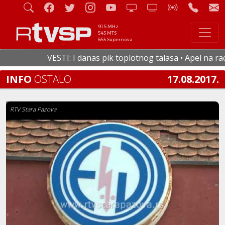
91.5 MHz
545 MTS
655 Supernova
VESTI: I danas pik toplotnog talasa • Apel na racion
INFO
OSTALO
17.08.2017.
RTV Stara Pazova