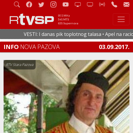
91.5 MHz
545 MTS
655 Supernova
VESTI: I danas pik toplotnog talasa • Apel na racionaln
INFO
NOVA PAZOVA
03.09.2017.
RTV Stara Pazova