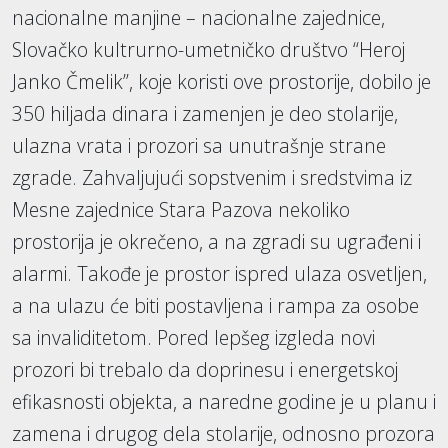
nacionalne manjine – nacionalne zajednice,
Slovačko kultrurno-umetničko društvo “Heroj
Janko Čmelik”, koje koristi ove prostorije, dobilo je
350 hiljada dinara i zamenjen je deo stolarije,
ulazna vrata i prozori sa unutrašnje strane
zgrade. Zahvaljujući sopstvenim i sredstvima iz
Mesne zajednice Stara Pazova nekoliko
prostorija je okrečeno, a na zgradi su ugrađeni i
alarmi. Takođe je prostor ispred ulaza osvetljen,
a na ulazu će biti postavljena i rampa za osobe
sa invaliditetom. Pored lepšeg izgleda novi
prozori bi trebalo da doprinesu i energetskoj
efikasnosti objekta, a naredne godine je u planu i
zamena i drugog dela stolarije, odnosno prozora