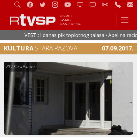
91.5 MHz
545 MTS
655 Supernova
VESTI: I danas pik toplotnog talasa • Apel na raciona
KULTURA
STARA PAZOVA
07.09.2017.
RTV Stara Pazova