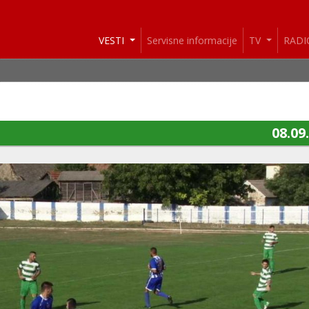
VESTI
Servisne informacije
TV
RAD
08.09