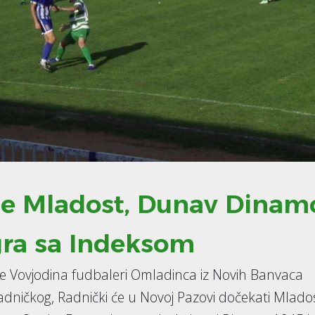
je Mladost, Dunav Dinam
igra sa Indeksom
je Vovjodina fudbaleri Omladinca iz Novih Banvaca
Radničkog, Radnički će u Novoj Pazovi dočekati Mlado