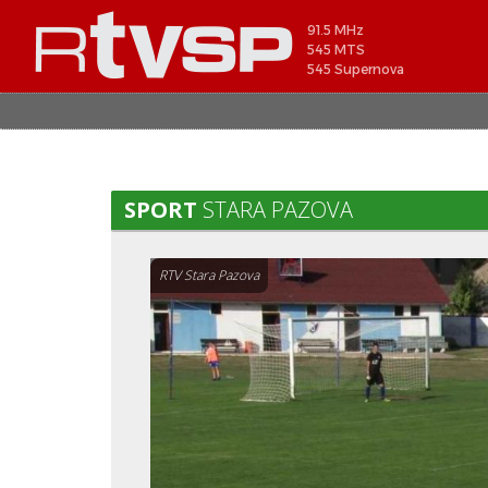
91.5 MHz
545 MTS
545 Supernova
SPORT
STARA PAZOVA
RTV Stara Pazova