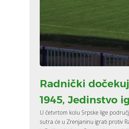
Radnički dočeku
1945, Jedinstvo 
U četvrtom kolu Srpske lige područ
sutra će u Zrenjaninu igrati protiv 