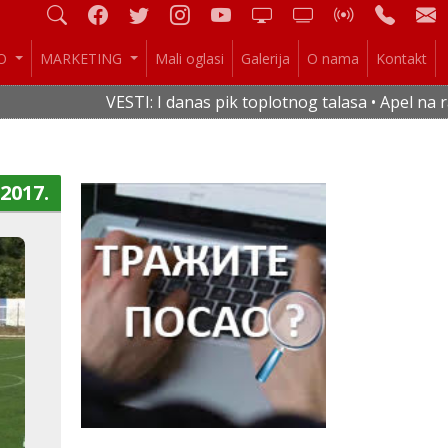
IO
MARKETING
Mali oglasi
Galerija
O nama
Kontakt
VESTI: I danas pik toplotnog talasa • Apel na raci
.2017.