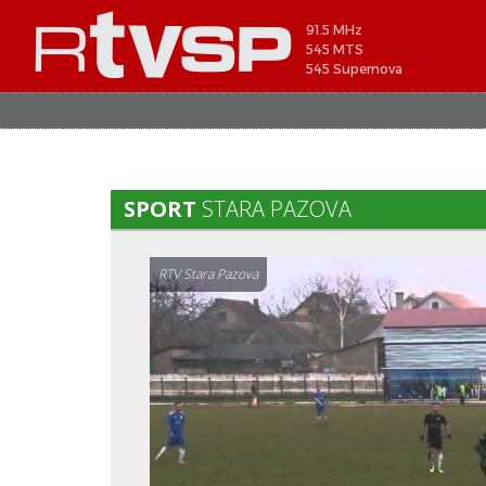
91.5 MHz
545 MTS
545 Supernova
SPORT
STARA PAZOVA
RTV Stara Pazova