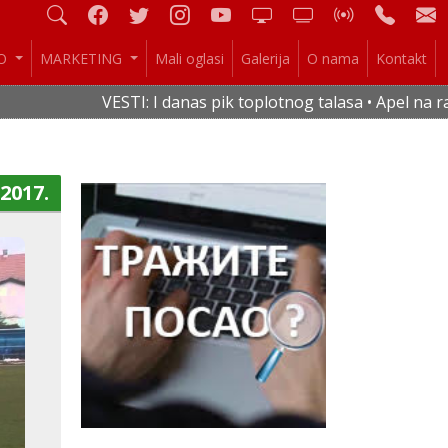
IO
MARKETING
Mali oglasi
Galerija
O nama
Kontakt
VESTI: I danas pik toplotnog talasa • Apel na racio
.2017.