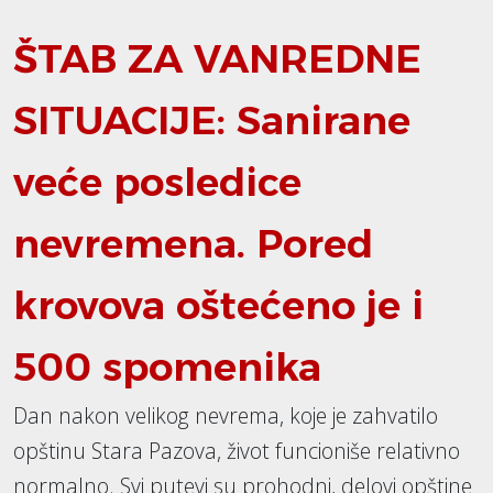
ŠTAB ZA VANREDNE
SITUACIJE: Sanirane
veće posledice
nevremena. Pored
krovova oštećeno je i
500 spomenika
Dan nakon velikog nevrema, koje je zahvatilo
opštinu Stara Pazova, život funcioniše relativno
normalno. Svi putevi su prohodni, delovi opštine