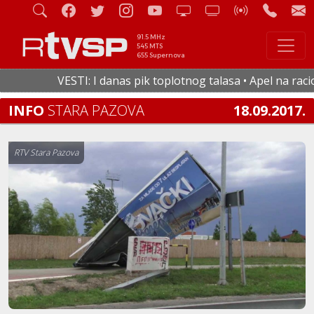
91.5 MHz
545 MTS
655 Supernova
VESTI: I danas pik toplotnog talasa • Apel na racional
INFO
STARA PAZOVA
18.09.2017.
RTV Stara Pazova