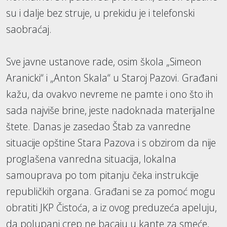
su i dalje bez struje, u prekidu je i telefonski
saobraćaj.
Sve javne ustanove rade, osim škola „Simeon
Aranicki“ i „Anton Skala“ u Staroj Pazovi. Građani
kažu, da ovakvo nevreme ne pamte i ono što ih
sada najviše brine, jeste nadoknada materijalne
štete. Danas je zasedao Štab za vanredne
situacije opštine Stara Pazova i s obzirom da nije
proglašena vanredna situacija, lokalna
samouprava po tom pitanju čeka instrukcije
republičkih organa. Građani se za pomoć mogu
obratiti JKP Čistoća, a iz ovog preduzeća apeluju,
da polupani crep ne bacaju u kante za smeće,