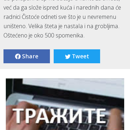
već da ga slože ispred kuća i narednih dana će
radnici Čistoće odneti sve što je u nevremenu
uništeno. Velika šteta je nastala i na grobljima.
Oštećeno je oko 500 spomenika.
Share
Tweet