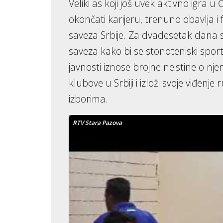
Veliki as koji još uvek aktivno igra 
okončati karijeru, trenuno obavlja 
saveza Srbije. Za dvadesetak dana s
saveza kako bi se stonoteniski sport u
javnosti iznose brojne neistine o nj
klubove u Srbiji i izloži svoje viđen
izborima.
RTV Stara Pazova