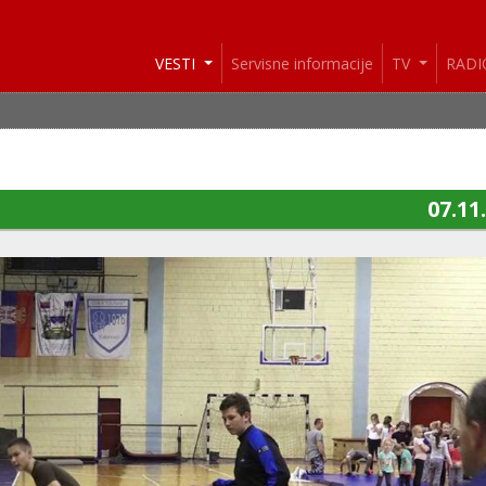
VESTI
Servisne informacije
TV
RAD
07.11