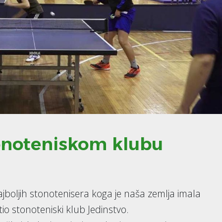
onoteniskom klubu
boljih stonotenisera koga je naša zemlja imala
tio stonoteniski klub Jedinstvo.