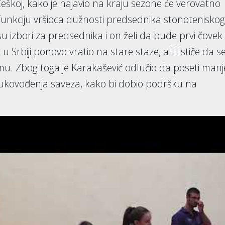
u Češkoj, kako je najavio na kraju sezone će verovatno
i funkciju vršioca dužnosti predsednika stonoteniskog
u izbori za predsednika i on želi da bude prvi čovek
 Srbiji ponovo vratio na stare staze, ali i ističe da s
emu. Zbog toga je Karakašević odlučio da poseti manj
je rukovođenja saveza, kako bi dobio podršku na