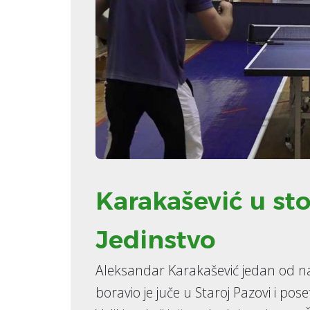
Karakašević u st
Jedinstvo
Aleksandar Karakašević jedan od naj
boravio je juče u Staroj Pazovi i pose