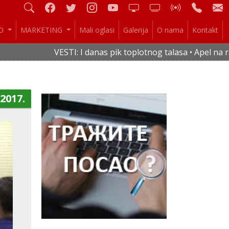
IO
MARKETING
Mali oglasi
Galerija
O nama
Kontakt
VESTI: I danas pik toplotnog talasa • Apel na raciona
.2017.