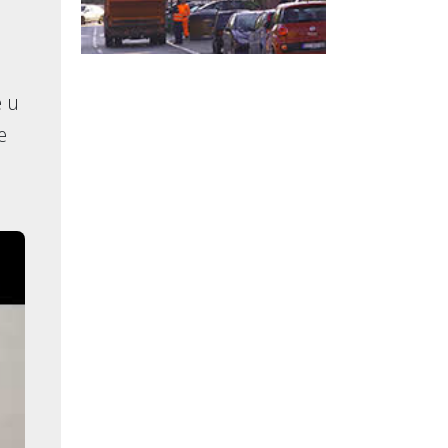
e u
e