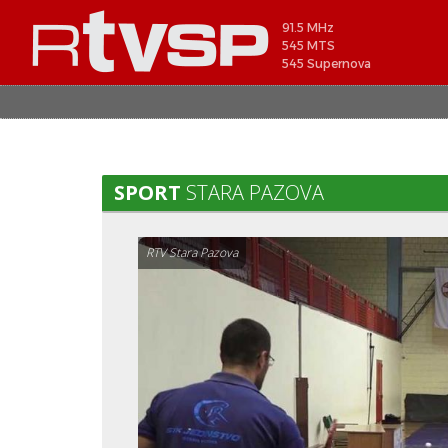
91.5 MHz
545 MTS
545 Supernova
SPORT
STARA PAZOVA
RTV Stara Pazova