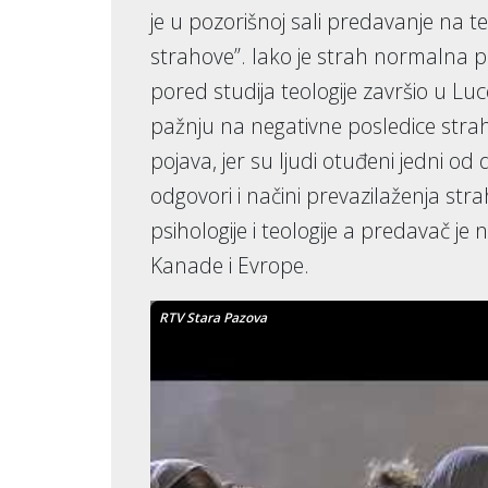
je u pozorišnoj sali predavanje na 
strahove”. Iako je strah normalna poj
pored studija teologije završio u Lu
pažnju na negativne posledice stra
pojava, jer su ljudi otuđeni jedni od 
odgovori i načini prevazilaženja stra
psihologije i teologije a predavač je
Kanade i Evrope.
RTV Stara Pazova