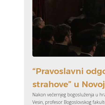
“Pravoslavni odgo
strahove” u Novoj
Nakon večernjeg bogosluženja u hra
Vesin, profesor Bogoslovskog fakultet