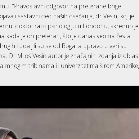
temu: “Pravoslavni odgovor na preterane brige i
ava i sastavni deo naših osećanja, dr Vesin, koji je
cernu, doktorirao i psihologiju u Londonu, skrenuo je
ha kada je on preteran, što je danas veoma česta
drugih i udaljili su se od Boga, a upravo u veri su
ha. Dr Miloš Vesin autor je značajnih izdanja iz oblast
 na mnogim tribinama i i univerzitetima širom Amerike