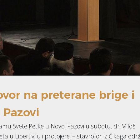
vor na preterane brige i
 Pazovi
mu Svete Petke u Novoj Pazovi u subotu, dr Miloš
a u Libertivilu i protojerej – stavrofor iz Čikaga odr