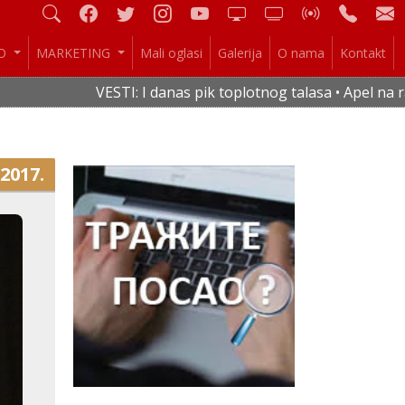
IO
MARKETING
Mali oglasi
Galerija
O nama
Kontakt
VESTI: I danas pik toplotnog talasa • Apel na racion
.2017.