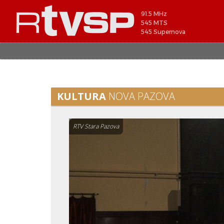
91.5 MHz
545 MTS
545 Supernova
KULTURA
NOVA PAZOVA
RTV Stara Pazova