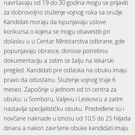
navršavaju od 19 do 30 godina mogu se prijaviti
za dobrovoljno služenje vojnog roka sa oružje.
Kandidati moraju da ispunjavaju uslove
konkursa o kojima se mogu obavestiti pri
dolasku u u Centar Ministarstva odbrane, gde
popunjavaju obrasce, donose potrebnu
dokumentaciju a zatim se šalju na lekarski
pregled. Kandidati pre odlaska na obuku imaju
pravo da odustanu. Služenje vojnog traje 6
meseci. Započinje u jednom od tri centra za
obuku: u Somboru, Valjevu i Leskovcu a zatim
nastavlja specijalističku obuku. Predviđene su i
novčane naknade u iznosu od 10,5 do 25 hiljada
dinara a nakon završene obuke kandidati imaju