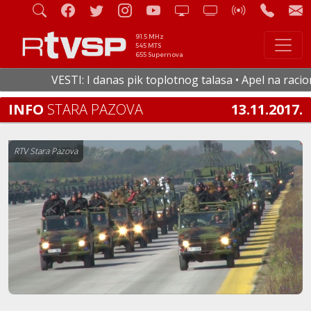
91.5 MHz
545 MTS
655 Supernova
VESTI: I danas pik toplotnog talasa • Apel na racionaln
INFO
STARA PAZOVA
13.11.2017.
RTV Stara Pazova