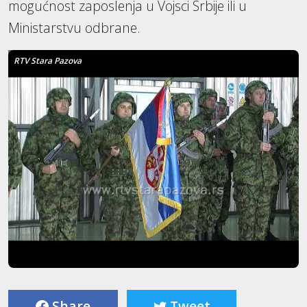
mogućnost zaposlenja u Vojsci Srbije ili u
Ministarstvu odbrane.
RTV Stara Pazova
Share
Tweet