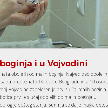
 boginja i u Vojvodini
jenata obolelih od malih boginja. Najveći deo obolelih 
e za sada prepoznato 14, dok u Beogradu ima 10 osob
riji Vojvodine zabeležen je prvi slučaj malih boginja.
otica prvi je slučaj obolelih od malih boginja u
 dobrog je opšteg stanja. Sumnja se da je majka detet