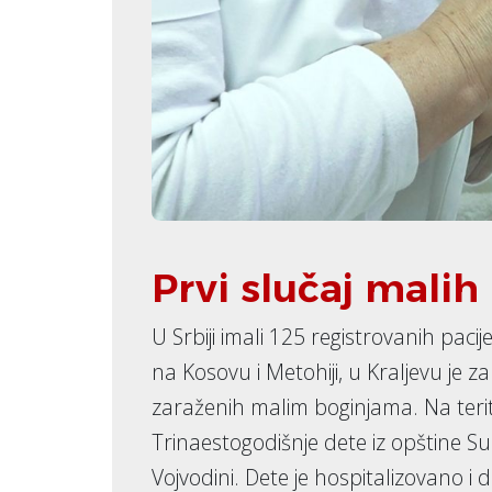
Prvi slučaj malih
U Srbiji imali 125 registrovanih paci
na Kosovu i Metohiji, u Kraljevu j
zaraženih malim boginjama. Na terito
Trinaestogodišnje dete iz opštine Sub
Vojvodini. Dete je hospitalizovano i