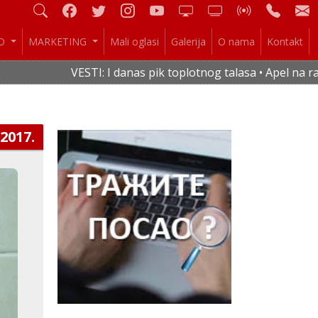
IO
MARKETING
Mali oglasi
Galerija
O nama
Kontakt
VESTI: I danas pik toplotnog talasa • Apel na racio
.2017.