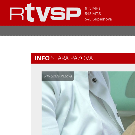
91.5 MHz
545 MTS
545 Supernova
INFO
STARA PAZOVA
RTV Stara Pazova