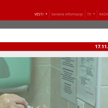
VESTI
Servisne informacije
TV
RAD
17.11