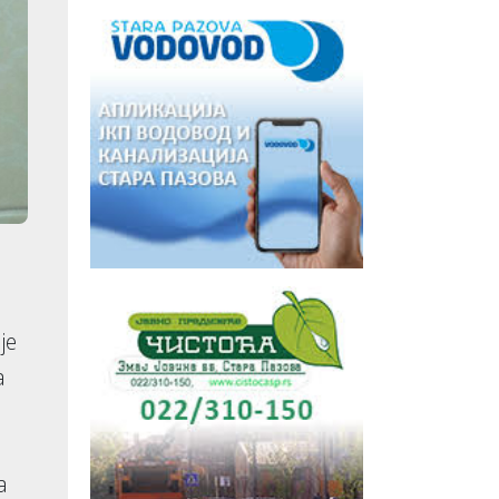
je
a
a