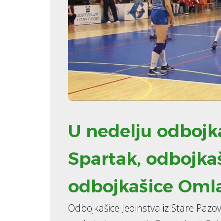
U nedelju odbojk
Spartak, odbojkaš
odbojkašice Oml
Odbojkašice Jedinstva iz Stare Paz