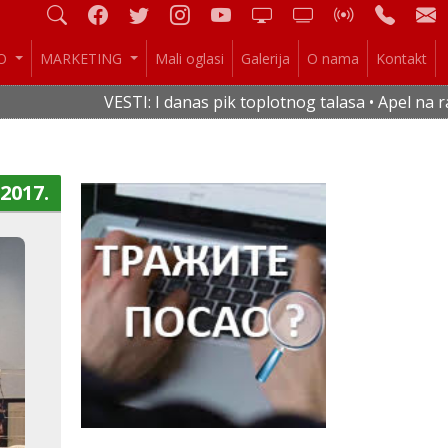
IO
MARKETING
Mali oglasi
Galerija
O nama
Kontakt
VESTI: I danas pik toplotnog talasa • Apel na racio
.2017.