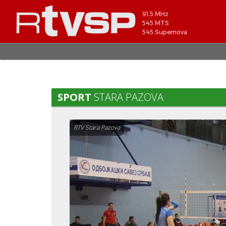
91.5 MHz
545 MTS
545 Supernova
SPORT
STARA PAZOVA
RTV Stara Pazova