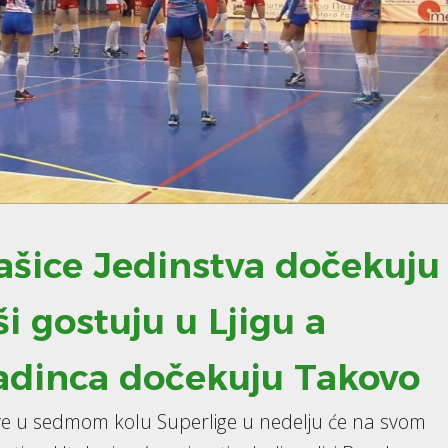
ašice Jedinstva dočekuju
i gostuju u Ljigu a
adinca dočekuju Takovo
ove u sedmom kolu Superlige u nedelju će na svom