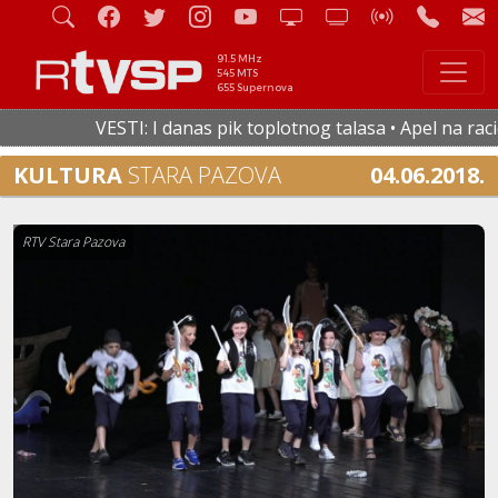
91.5 MHz
545 MTS
655 Supernova
VESTI: I danas pik toplotnog talasa • Apel na racion
KULTURA
STARA PAZOVA
04.06.2018.
RTV Stara Pazova