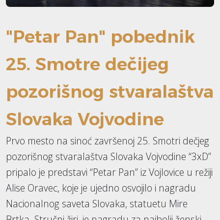
"Petar Pan" pobednik
25. Smotre dečijeg
pozorišnog stvaralaštva
Slovaka Vojvodine
Prvo mesto na sinoć završenoj 25. Smotri dečjeg
pozorišnog stvaralaštva Slovaka Vojvodine “3xD”
pripalo je predstavi “Petar Pan” iz Vojlovice u režiji
Alise Oravec, koje je ujedno osvojilo i nagradu
Nacionalnog saveta Slovaka, statuetu Mire
Brtka. Stručni žiri, je nagradu za najbolji ženski