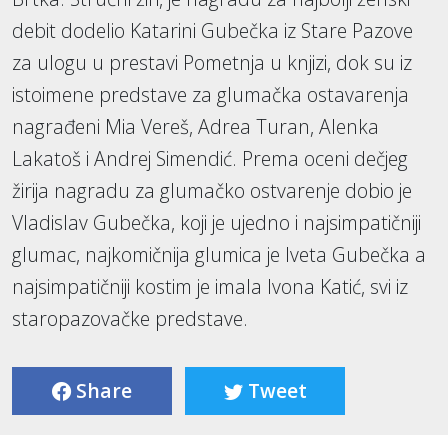
debit dodelio Katarini Gubečka iz Stare Pazove
za ulogu u prestavi Pometnja u knjizi, dok su iz
istoimene predstave za glumačka ostavarenja
nagrađeni Mia Vereš, Adrea Turan, Alenka
Lakatoš i Andrej Simendić. Prema oceni dečjeg
žirija nagradu za glumačko ostvarenje dobio je
Vladislav Gubečka, koji je ujedno i najsimpatičniji
glumac, najkomičnija glumica je Iveta Gubečka a
najsimpatičniji kostim je imala Ivona Katić, svi iz
staropazovačke predstave.
Share
Tweet