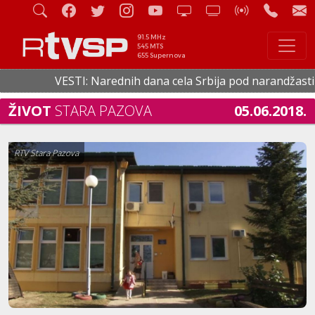
91.5 MHz
545 MTS
655 Supernova
VESTI: Narednih dana cela Srbija pod narandžastim met
ŽIVOT
STARA PAZOVA
05.06.2018.
RTV Stara Pazova