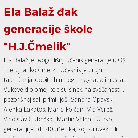
Ela Balaž đak
generacije škole
"H.J.Čmelik"
Ela Balaž je ovogodišnji učenik generacije u OŠ
"Heroj Janko Čmelik". Učesnik je brojnih
takmičenja, dobitnih mnogih nagrada i nosilac
Vukove diplome, koje su sinoć na svečanosti u
pozorišnoj sali primili još i Sandra Opavski,
Alenka Lakatoš, Marija Folćan, Mia Vereš,
Vladislav Gubečka i Martin Valent. U ovoj
generaciji je bilo 40 učenika, koji su uvek bili