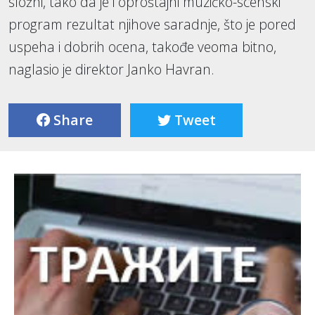
složni, tako da je i oproštajni muzičko-scenski
program rezultat njihove saradnje, što je pored
uspeha i dobrih ocena, takođe veoma bitno,
naglasio je direktor Janko Havran.
Share
Tweet