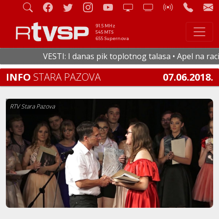
91.5 MHz
545 MTS
655 Supernova
VESTI: I danas pik toplotnog talasa • Apel na racion
INFO
STARA PAZOVA
07.06.2018.
RTV Stara Pazova