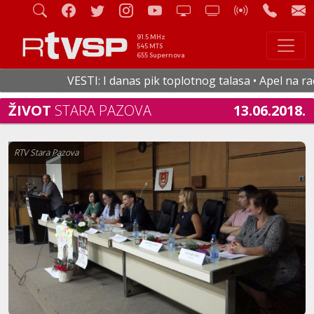
91.5 MHz
545 MTS
655 Supernova
VESTI: I danas pik toplotnog talasa • Apel na racion
ŽIVOT
STARA PAZOVA
13.06.2018.
RTV Stara Pazova