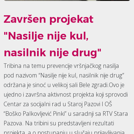
Završen projekat
"Nasilje nije kul,
nasilnik nije drug"
Tribina na temu prevencije vršnjačkog nasilja
pod nazivom “Nasilje nije kul, nasilnik nije drug”
održana je sinoć u velikoj sali Bele zgradi.Ovo je
ujedno i završna aktivnost projekta koji sprovodi
Centar za socijalni rad u Staroj Pazovi I OŠ
“Boško Palkovljević Pinki” u saradnji sa RTV Stara
Pazova. Na tribini su predstavljeni rezultati
projekta, a o postupanju u slučaju prijavljivanja