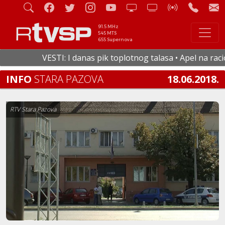
91.5 MHz
545 MTS
655 Supernova
VESTI: I danas pik toplotnog talasa • Apel na raciona
INFO
STARA PAZOVA
18.06.2018.
RTV Stara Pazova