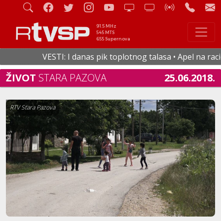
91.5 MHz
545 MTS
655 Supernova
VESTI: I danas pik toplotnog talasa • Apel na raciona
ŽIVOT
STARA PAZOVA
25.06.2018.
RTV Stara Pazova