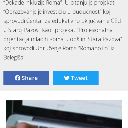
“Dekade inkluzije Roma”. U pitanju je projekat
“Obrazovanje je investiciju u budućnost” koji
sprovodi Centar za edukativno uključivanje CEU
u Staroj Pazovi, kao i projekat “Profesionalna
orijentacija mladih Roma u opštini Stara Pazova”
koji sprovodi Udruženje Roma “Romano ilo” iz
Belegiša.
Share
Tweet