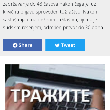
zadržavanje do 48 časova nakon čega je, uz
krivičnu prijavu sproveden tužilaštvu. Nakon
saslušanja u nadležnom tužilaštvu, njemu je
sudskim rešenjem, određen pritvor do 30 dana.
Share
Tweet