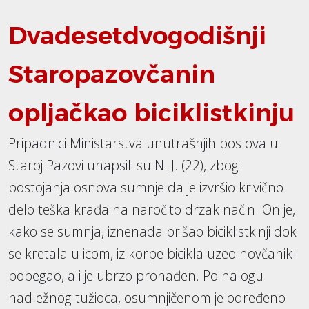
Dvadesetdvogodišnji
Staropazovčanin
opljačkao biciklistkinju
Pripadnici Ministarstva unutrašnjih poslova u
Staroj Pazovi uhapsili su N. J. (22), zbog
postojanja osnova sumnje da je izvršio krivično
delo teška krađa na naročito drzak način. On je,
kako se sumnja, iznenada prišao biciklistkinji dok
se kretala ulicom, iz korpe bicikla uzeo novčanik i
pobegao, ali je ubrzo pronađen. Po nalogu
nadležnog tužioca, osumnjičenom je određeno