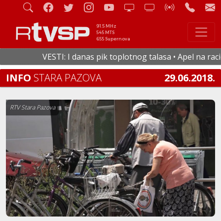
91.5 MHz
545 MTS
655 Supernova
VESTI: I danas pik toplotnog talasa • Apel na racion
INFO
STARA PAZOVA
29.06.2018.
RTV Stara Pazova