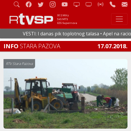
91.5 MHz
545 MTS
655 Supernova
VESTI: I danas pik toplotnog talasa • Apel na racional
INFO
STARA PAZOVA
17.07.2018.
RTV Stara Pazova