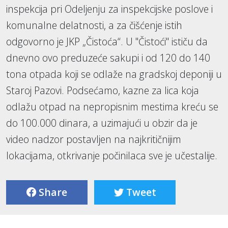
inspekcija pri Odeljenju za inspekcijske poslove i
komunalne delatnosti, a za čišćenje istih
odgovorno je JKP „Čistoća“. U "Čistoći" ističu da
dnevno ovo preduzeće sakupi i od 120 do 140
tona otpada koji se odlaže na gradskoj deponiji u
Staroj Pazovi. Podsećamo, kazne za lica koja
odlažu otpad na nepropisnim mestima kreću se
do 100.000 dinara, a uzimajući u obzir da je
video nadzor postavljen na najkritičnijim
lokacijama, otkrivanje počinilaca sve je učestalije.
Share
Tweet