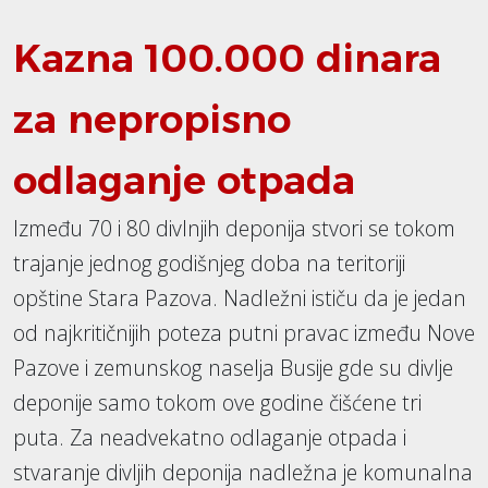
Kazna 100.000 dinara
za nepropisno
odlaganje otpada
Između 70 i 80 divlnjih deponija stvori se tokom
trajanje jednog godišnjeg doba na teritoriji
opštine Stara Pazova. Nadležni ističu da je jedan
od najkritičnijih poteza putni pravac između Nove
Pazove i zemunskog naselja Busije gde su divlje
deponije samo tokom ove godine čišćene tri
puta. Za neadvekatno odlaganje otpada i
stvaranje divljih deponija nadležna je komunalna