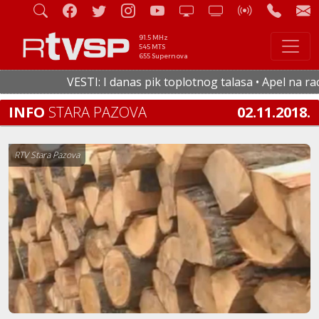
91.5 MHz
545 MTS
655 Supernova
VESTI: I danas pik toplotnog talasa • Apel na racion
INFO
STARA PAZOVA
02.11.2018.
RTV Stara Pazova