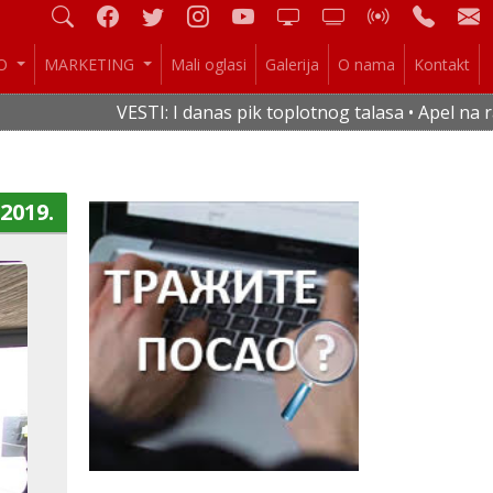
IO
MARKETING
Mali oglasi
Galerija
O nama
Kontakt
VESTI: I danas pik toplotnog talasa • Apel na raci
.2019.