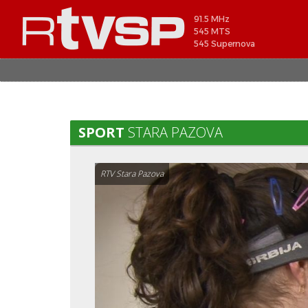
91.5 MHz
545 MTS
545 Supernova
SPORT
STARA PAZOVA
RTV Stara Pazova