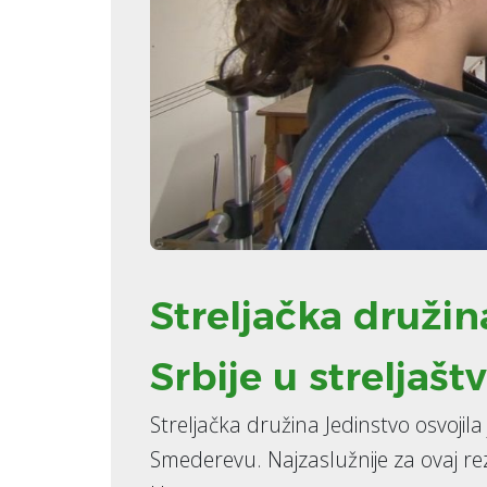
Streljačka družin
Srbije u streljašt
Streljačka družina Jedinstvo osvojila
Smederevu. Najzaslužnije za ovaj rez