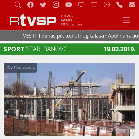
91.5 MHz
545 MTS
655 Supernova
VESTI: I danas pik toplotnog talasa • Apel na racional
SPORT
STARI BANOVCI
19.02.2019.
RTV Stara Pazova