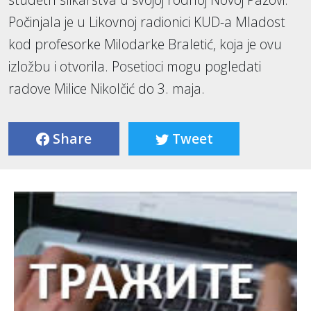
Počinjala je u Likovnoj radionici KUD-a Mladost
kod profesorke Milodarke Braletić, koja je ovu
izložbu i otvorila. Posetioci mogu pogledati
radove Milice Nikolčić do 3. maja.
Share
Tweet