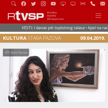
91.5 MHz
545 MTS
655 Supernova
VESTI: I danas pik toplotnog talasa • Apel na racion
KULTURA
STARA PAZOVA
09.04.2019.
RTV Stara Pazova