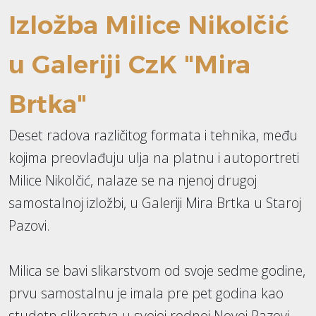
Izložba Milice Nikolčić
u Galeriji CzK "Mira
Brtka"
Deset radova različitog formata i tehnika, među
kojima preovlađuju ulja na platnu i autoportreti
Milice Nikolčić, nalaze se na njenoj drugoj
samostalnoj izložbi, u Galeriji Mira Brtka u Staroj
Pazovi.
Milica se bavi slikarstvom od svoje sedme godine,
prvu samostalnu je imala pre pet godina kao
studetn slikarstva u svojoj rodnoj Novoj Pazovi.