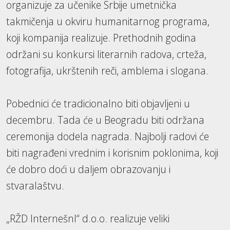
organizuje za učenike Srbije umetnička
takmičenja u okviru humanitarnog programa,
koji kompanija realizuje. Prethodnih godina
održani su konkursi literarnih radova, crteža,
fotografija, ukrštenih reči, amblema i slogana.
Pobednici će tradicionalno biti objavljeni u
decembru. Tada će u Beogradu biti održana
ceremonija dodela nagrada. Najbolji radovi će
biti nagrađeni vrednim i korisnim poklonima, koji
će dobro doći u daljem obrazovanju i
stvaralaštvu.
„RŽD Internešnl“ d.o.o. realizuje veliki