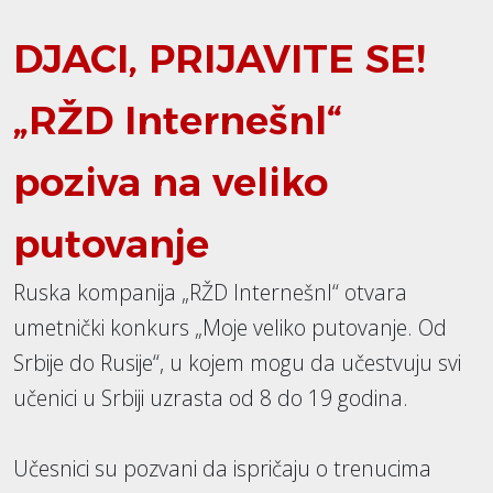
DJACI, PRIJAVITE SE!
„RŽD Internešnl“
poziva na veliko
putovanje
Ruska kompanija „RŽD Internešnl“ otvara
umetnički konkurs „Moje veliko putovanje. Od
Srbije do Rusije“, u kojem mogu da učestvuju svi
učenici u Srbiji uzrasta od 8 do 19 godina.
Učesnici su pozvani da ispričaju o trenucima