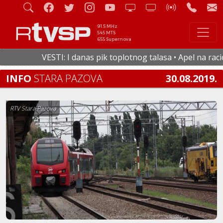
91.5 MHz
545 MTS
655 Supernova
VESTI: I danas pik toplotnog talasa • Apel na racional
INFO
STARA PAZOVA
30.08.2019.
RTV Stara Pazova