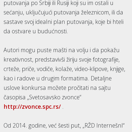
putovanja po Srbiji ili Rusiji koji su im ostali u
sećanju, uključujući putovanja železnicom, ili da
sastave svoj idealni plan putovanja, koje bi hteli
da ostvare u budućnosti.
Autori mogu puste mašti na volju i da pokažu
kreativnost, predstavivši žiriju svoje fotografije,
crteže, priče, vodiče, kolaže, video-klipove, knjige,
kao i radove u drugim formatima. Detaljne
uslove konkursa možete pročitati na sajtu
časopisa „Svetosavsko zvonce“
http://zvonce.spc.rs/
.
Od 2014. godine, već šesti put, „RŽD Internešnl“