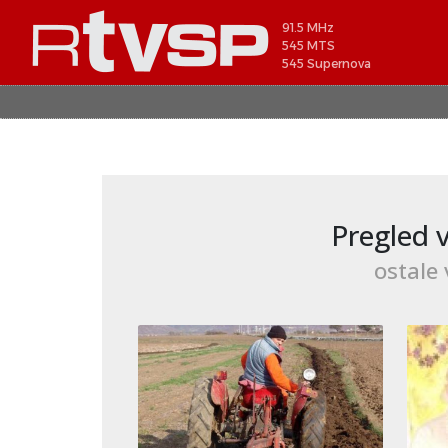
91.5 MHz
545 MTS
545 Supernova
Pregled v
ostale 