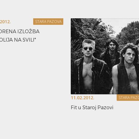
.2012.
STARA PAZOVA
ORENA IZLOŽBA
OLIJA NA SVILI"
11.02.2012.
STARA PAZ
Fit u Staroj Pazovi