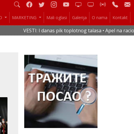
IO
MARKETING
Mali oglasi
Galerija
O nama
Kontakt
VESTI: I danas pik toplotnog talasa • Apel na racionalnu 