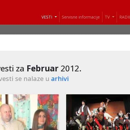
VESTI
Servisne informacije
TV
RAD
esti za
Februar
2012.
vesti se nalaze u
arhivi