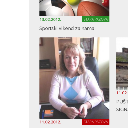
13.02.2012.
STARA PAZOVA
Sportski vikend za nama
11.02
PUŠT
SIGN
11.02.2012.
STARA PAZOVA