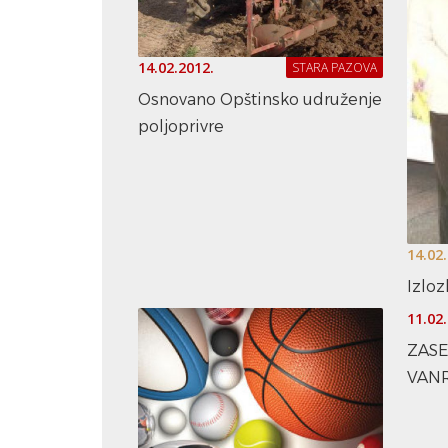
14.02.2012.
STARA PAZOVA
Osnovano Opštinsko udruženje
poljoprivre
14.02
Izloz
11.02
ZASE
VANR