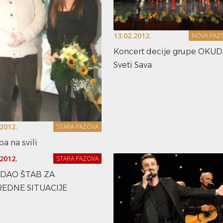
13.02.2012.
NOVA PAZ
Koncert decije grupe OKUD
Sveti Sava
.2012.
STARA PAZOVA
ba na svili
.2012.
STARA PAZOVA
DAO ŠTAB ZA
EDNE SITUACIJE