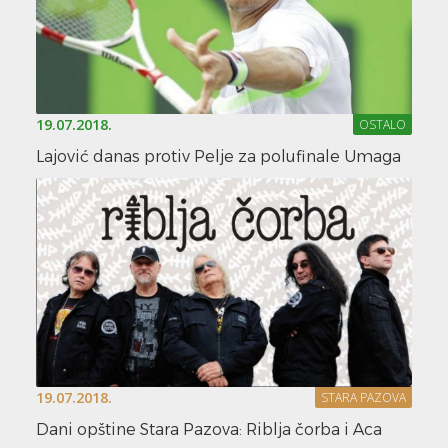
19.07.2018.
OSTALO
Lajović danas protiv Pelje za polufinale Umaga
19.07.2018.
STARA PAZOVA
Dani opštine Stara Pazova: Riblja čorba i Aca