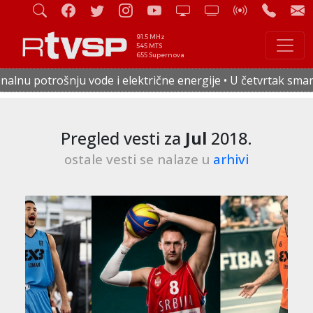
91.5 MHz
545 MTS
655 Supernova
čne energije • U četvrtak smanjen pritisak vode u celoj Star
Pregled vesti za
Jul
2018.
ostale vesti se nalaze u
arhivi