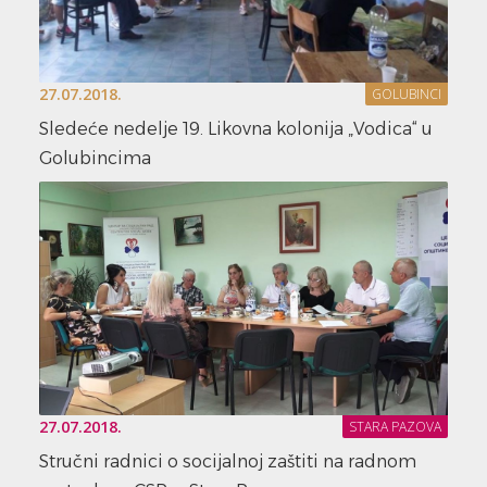
27.07.2018.
GOLUBINCI
Sledeće nedelje 19. Likovna kolonija „Vodica“ u
Golubincima
27.07.2018.
STARA PAZOVA
Stručni radnici o socijalnoj zaštiti na radnom