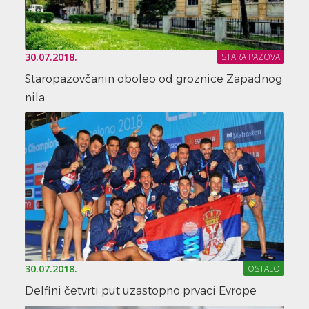
30.07.2018.
STARA PAZOVA
Staropazovčanin oboleo od groznice Zapadnog
nila
30.07.2018.
OSTALO
Delfini četvrti put uzastopno prvaci Evrope