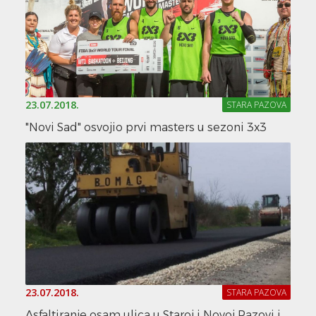
23.07.2018.
STARA PAZOVA
"Novi Sad" osvojio prvi masters u sezoni 3x3
23.07.2018.
STARA PAZOVA
Asfaltiranje osam ulica u Staroj i Novoj Pazovi i