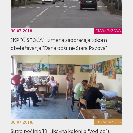
30.07.2018.
STARA PAZOVA
JKP "ČISTOĆA": Izmena saobraćaja tokom
obeležavanja "Dana opštine Stara Pazova"
30.07.2018.
STARA PAZOVA
Sutra počinje 19. Likovna kolonija "Vodice” u