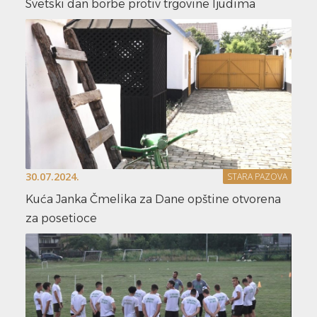
Svetski dan borbe protiv trgovine ljudima
30.07.2024.
STARA PAZOVA
Kuća Janka Čmelika za Dane opštine otvorena
za posetioce