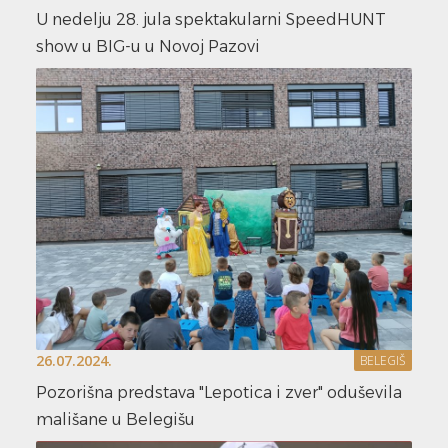
U nedelju 28. jula spektakularni SpeedHUNT
show u BIG-u u Novoj Pazovi
26.07.2024.
BELEGIŠ
Pozorišna predstava "Lepotica i zver" oduševila
mališane u Belegišu