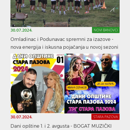
30.07.2024.
NOVI BANOVCI
Omladinac i Podunavac spremni za izazove -
nova energija i iskusna pojačanja u novoj sezoni
30.07.2024.
STARA PAZOVA
Dani opštine 1. i 2. avgusta - BOGAT MUZIČKI