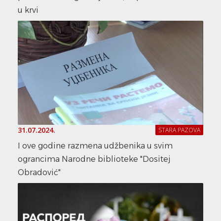
u krvi
31.07.2024.
STARA PAZOVA
I ove godine razmena udžbenika u svim
ograncima Narodne biblioteke "Dositej
Obradović"