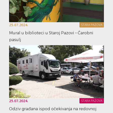
25.07.2024.
STARA PAZOVA
Mural u biblioteci u Staroj Pazovi – Čarobni
pasulj
25.07.2024.
STARA PAZOVA
Odziv građana ispod očekivanja na redovnoj