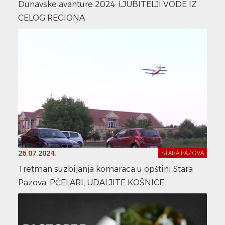
Dunavske avanture 2024: LJUBITELJI VODE IZ
CELOG REGIONA
26.07.2024.
STARA PAZOVA
Tretman suzbijanja komaraca u opštini Stara
Pazova: PČELARI, UDALJITE KOŠNICE