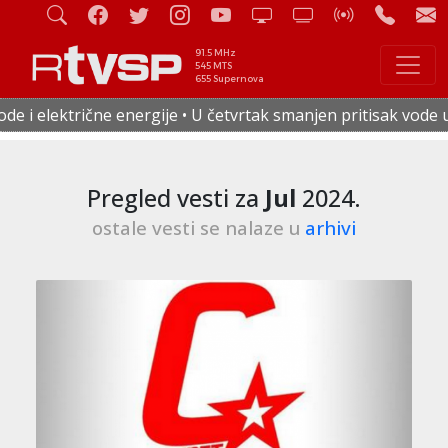
91.5 MHz
545 MTS
655 Supernova
U četvrtak smanjen pritisak vode u celoj Staroj Pazovi • Od 
Pregled vesti za
Jul
2024.
ostale vesti se nalaze u
arhivi