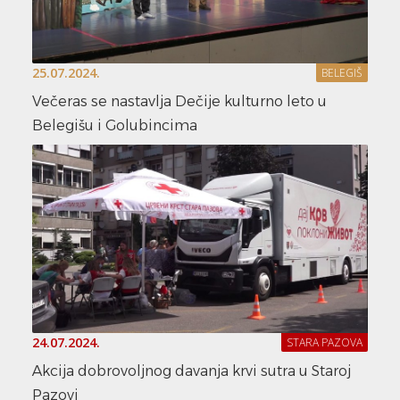
25.07.2024.
BELEGIŠ
Večeras se nastavlja Dečije kulturno leto u
Belegišu i Golubincima
24.07.2024.
STARA PAZOVA
Akcija dobrovoljnog davanja krvi sutra u Staroj
Pazovi