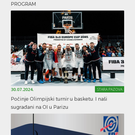
PROGRAM
30.07.2024.
STARA PAZOVA
Počinje Olimpijski turnir u basketu: I naši
sugrađani na OI u Parizu