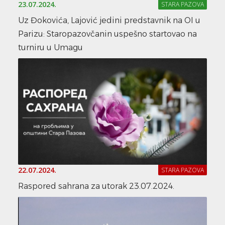
23.07.2024.
STARA PAZOVA
Uz Đokovića, Lajović jedini predstavnik na OI u
Parizu: Staropazovčanin uspešno startovao na
turniru u Umagu
22.07.2024.
STARA PAZOVA
Raspored sahrana za utorak 23.07.2024.