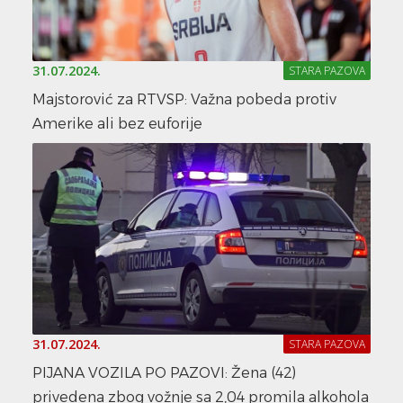
31.07.2024.
STARA PAZOVA
Majstorović za RTVSP: Važna pobeda protiv
Amerike ali bez euforije
31.07.2024.
STARA PAZOVA
PIJANA VOZILA PO PAZOVI: Žena (42)
privedena zbog vožnje sa 2,04 promila alkohola